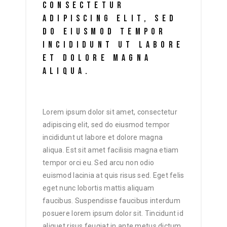
CONSECTETUR
ADIPISCING ELIT, SED
DO EIUSMOD TEMPOR
INCIDIDUNT UT LABORE
ET DOLORE MAGNA
ALIQUA.
Lorem ipsum dolor sit amet, consectetur
adipiscing elit, sed do eiusmod tempor
incididunt ut labore et dolore magna
aliqua. Est sit amet facilisis magna etiam
tempor orci eu. Sed arcu non odio
euismod lacinia at quis risus sed. Eget felis
eget nunc lobortis mattis aliquam
faucibus. Suspendisse faucibus interdum
posuere lorem ipsum dolor sit. Tincidunt id
aliquet risus feugiat in ante metus dictum