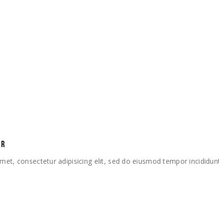
L. EINA
David Vilasboas
ddd31 de marzo de 2020
AR
met, consectetur adipisicing elit, sed do eiusmod tempor incididun