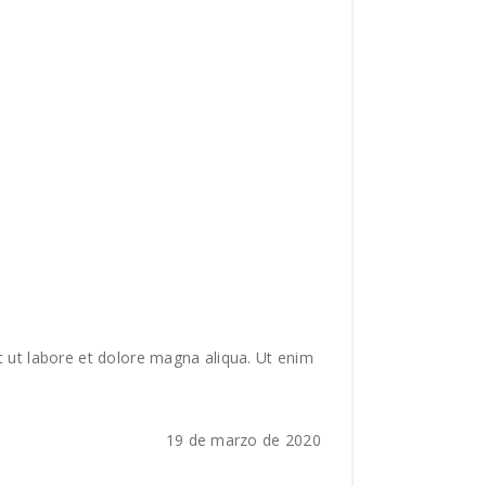
Film
by
David Vilasboas
t ut labore et dolore magna aliqua. Ut enim
19 de marzo de 2020