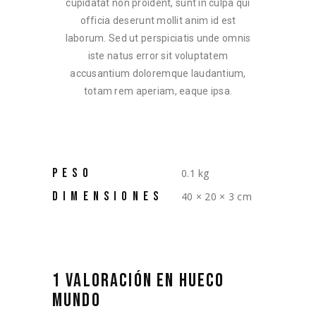
cupidatat non proident, sunt in culpa qui
officia deserunt mollit anim id est
laborum. Sed ut perspiciatis unde omnis
iste natus error sit voluptatem
accusantium doloremque laudantium,
totam rem aperiam, eaque ipsa.
PESO
0.1 kg
DIMENSIONES
40 × 20 × 3 cm
1 VALORACIÓN EN
HUECO
MUNDO