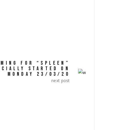
SHARE:
LMING FOR “SPLEEN”
ICIALLY STARTED ON
MONDAY 23/03/20
next post