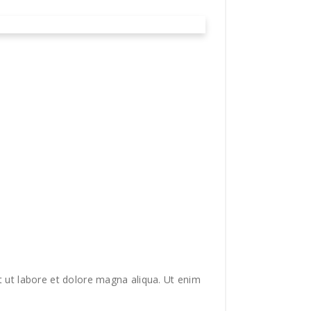
RACKS BY THE GREAT
Film
by
David Vilasboas
t ut labore et dolore magna aliqua. Ut enim