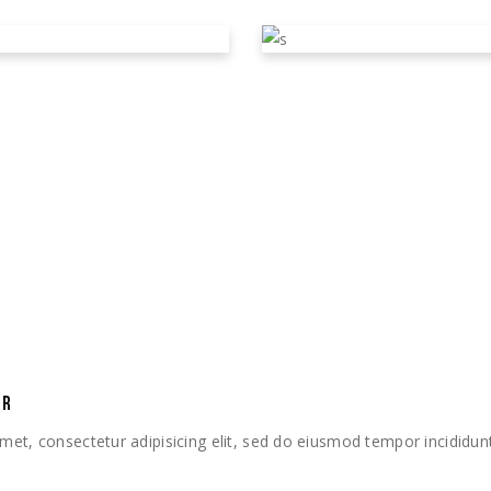
– NO. 36 – THE
EERIE SOUNDT
L. EINA
David Vilasboas
ddd31 de marzo de 2020
AR
met, consectetur adipisicing elit, sed do eiusmod tempor incididun