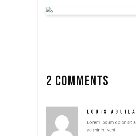
REVISITING THE SETS 
MUSEO
ddd31 de marzo de 2020
Film
by
2 COMMENTS
LOUIS AGUIL
Lorem ipsum dolor sit a
ad minim veni.