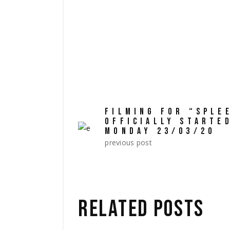
TAGS:
documentary
review
vi
FILMING FOR “SPLE
OFFICIALLY STARTE
MONDAY 23/03/20
previous post
RELATED POSTS