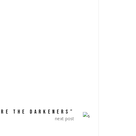
fficia deserunt mollit anim id est
um.totam rem aperiam, eaque ipsa quae
quia voluptas sit aspernatur aut odit aut
SHARE:
ARE THE DARKENERS”
next post