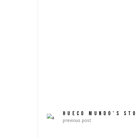
esse cillum dolore eu fugiat nulla pariatu
laborum. Sed ut perspiciatis unde omni
ab illo inventore veritatis et quasi arch
fugit, sed quia consequuntur magni dolo
TAGS:
drama
film
review
vid
HUECO MUNDO’S ST
previous post