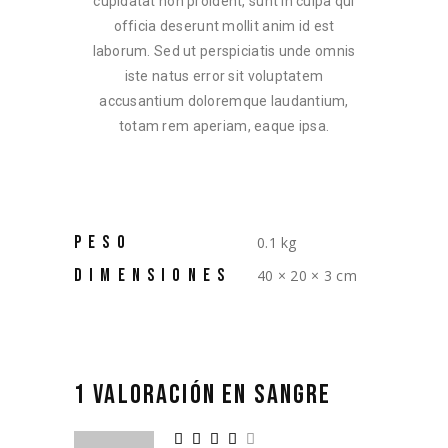
cupidatat non proident, sunt in culpa qui
officia deserunt mollit anim id est
laborum. Sed ut perspiciatis unde omnis
iste natus error sit voluptatem
accusantium doloremque laudantium,
totam rem aperiam, eaque ipsa.
PESO
0.1 kg
DIMENSIONES
40 × 20 × 3 cm
1 VALORACIÓN EN
SANGRE