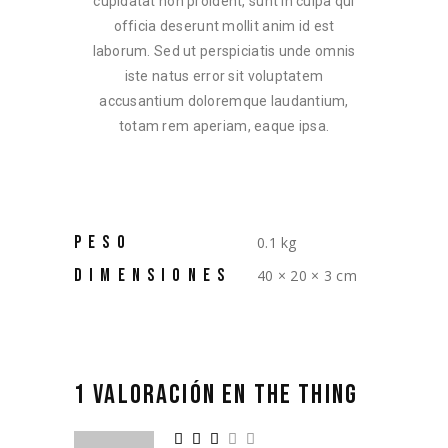
cupidatat non proident, sunt in culpa qui
officia deserunt mollit anim id est
laborum. Sed ut perspiciatis unde omnis
iste natus error sit voluptatem
accusantium doloremque laudantium,
totam rem aperiam, eaque ipsa.
PESO
0.1 kg
DIMENSIONES
40 × 20 × 3 cm
1 VALORACIÓN EN
THE THING