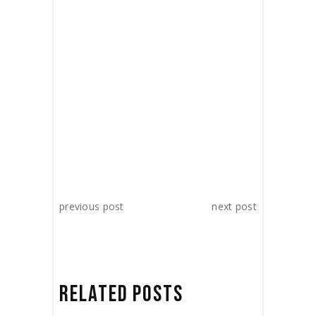
TAGS:
documentary
review
video
SHARE:
previous post
next post
RELATED POSTS