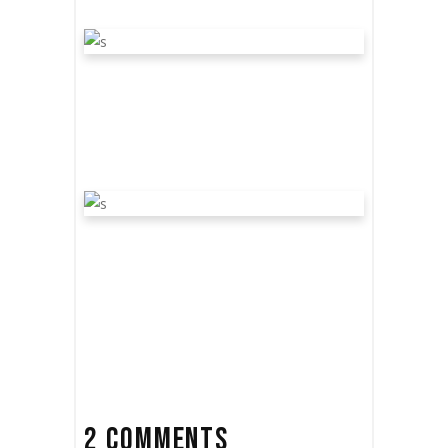
REVISITING THE SETS –
NO. 36 – THE MUSEO
ddd31 de marzo de 2020
Film
by
David Vilasboas
EERIE SOUNDTRACKS
BY THE GREAT L. EINA
ddd31 de marzo de 2020
Film
by
David Vilasboas
2 COMMENTS