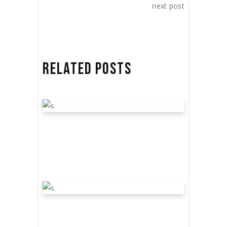
next post
RELATED POSTS
REVISITING THE SETS –
NO. 36 – THE MUSEO
ddd31 de marzo de 2020
Film
by
David Vilasboas
EERIE SOUNDTRACKS
BY THE GREAT L. EINA