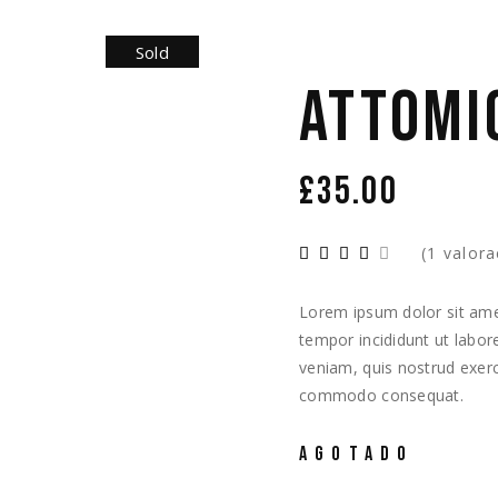
Sold
ATTOMI
£
35.00
(
1
valorac
Lorem ipsum dolor sit amet
tempor incididunt ut labo
veniam, quis nostrud exerci
commodo consequat.
AGOTADO