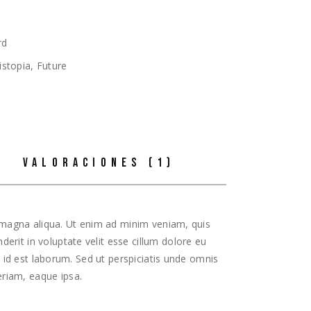
rd
istopia
,
Future
VALORACIONES (1)
e magna aliqua. Ut enim ad minim veniam, quis
erit in voluptate velit esse cillum dolore eu
m id est laborum. Sed ut perspiciatis unde omnis
riam, eaque ipsa.