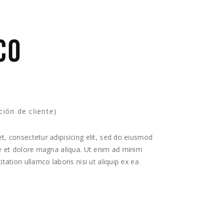
CO
ión de cliente)
, consectetur adipisicing elit, sed do eiusmod
re et dolore magna aliqua. Ut enim ad minim
tation ullamco laboris nisi ut aliquip ex ea