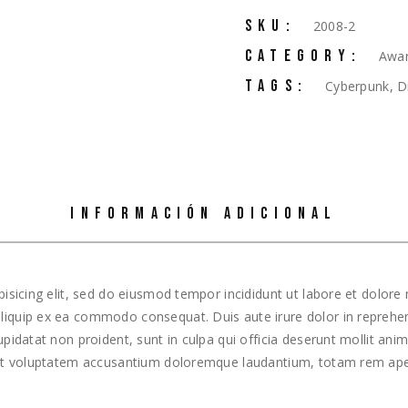
SKU:
2008-2
CATEGORY:
Awa
TAGS:
Cyberpunk
,
D
INFORMACIÓN ADICIONAL
isicing elit, sed do eiusmod tempor incididunt ut labore et dolor
 aliquip ex ea commodo consequat. Duis aute irure dolor in reprehend
cupidatat non proident, sunt in culpa qui officia deserunt mollit ani
 sit voluptatem accusantium doloremque laudantium, totam rem ape